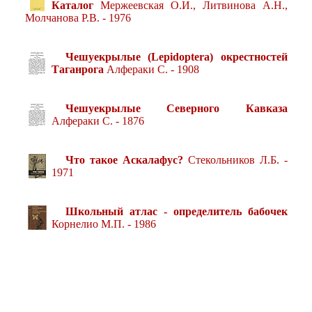
Каталог
Мержеевская О.И., Литвинова А.Н.,
Молчанова Р.В. - 1976
Чешуекрылые (Lepidoptera) окрестностей
Таганрога
Алфераки С. - 1908
Чешуекрылые Северного Кавказа
Алфераки С. - 1876
Что такое Аскалафус?
Стекольников Л.Б. -
1971
Школьный атлас - определитель бабочек
Корнелио М.П. - 1986