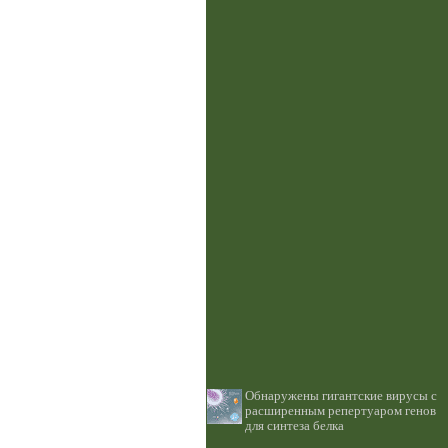
Обнаружены гигантские вирусы с
расширенным репертуаром генов
для синтеза белка