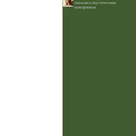
оказались акустическим
камуфляжем