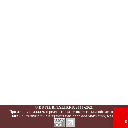
© BUTTERFLYLIB.RU, 2010-2021
При использовании материалов сайта активная ссылка обязательна:
http://butterflylib.ru/ '
Чешуекрылые, бабочки, мотыльки, моли
'
к