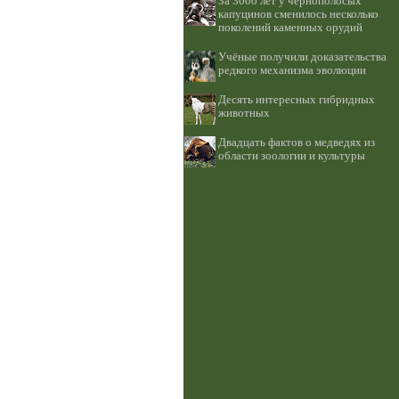
За 3000 лет у чернополосых
капуцинов сменилось несколько
поколений каменных орудий
Учёные получили доказательства
редкого механизма эволюции
Десять интересных гибридных
животных
Двадцать фактов о медведях из
области зоологии и культуры