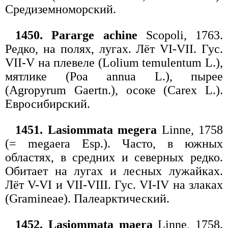
Средиземноморский.
1450. Pararge achine
Scopoli, 1763.
Редко, на полях, лугах. Лёт VI-VII. Гус.
VII-V на плевеле (Lolium temulentum L.),
мятлике (Poa annua L.), пырее
(Agropyrum Gaertn.), осоке (Carex L.).
Евросибирский.
1451. Lasiommata megera
Linne, 1758
(= megaera Esp.). Часто, в южных
областях, в средних и северных редко.
Обитает на лугах и лесных лужайках.
Лёт V-VI и VII-VIII. Гус. VI-IV на злаках
(Gramineae). Палеарктический.
1452. Lasiommata maera
Linne, 1758.