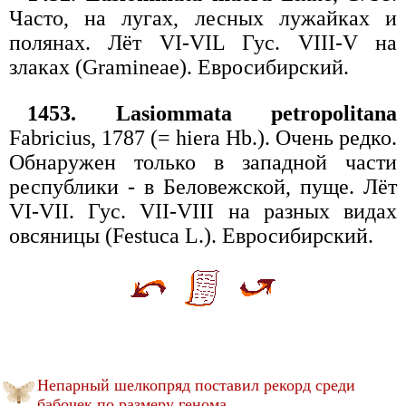
Часто, на лугах, лесных лужайках и
полянах. Лёт VI-VIL Гус. VIII-V на
злаках (Gramineae). Евросибирский.
1453. Lasiommata petropolitana
Fabricius, 1787 (= hiera Hb.). Очень редко.
Обнаружен только в западной части
республики - в Беловежской, пуще. Лёт
VI-VII. Гус. VII-VIII на разных видах
овсяницы (Festuca L.). Евросибирский.
Непарный шелкопряд поставил рекорд среди
бабочек по размеру генома