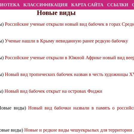
ЛИОТЕКА
КЛАССИФИКАЦИЯ
КАРТА САЙТА
ССЫЛКИ
Новые виды
ды)
Российские ученые открыли новый вид бабочек в горах Сред
ды)
Ученые нашли в Крыму невиданную ранее редкую бабочку
ды)
Российские ученые открыли в Южной Африке новый вид вее
ды)
Новый вид тропических бабочек назван в честь художницы XV
ы)
Новый вид бабочек открыт на островах Фиджи
 Новые виды)
Новый вид бабочки назвали в память о россий
Новые виды)
Новые и редкие виды чешуекрылых для территории 