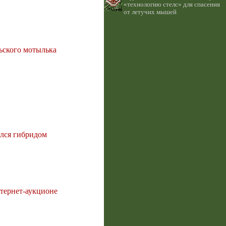
«технологию стелс» для спасения
от летучих мышей
льского мотылька
ался гибридом
нтернет-аукционе