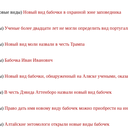
Новые виды)
Новый вид бабочки в охранной зоне заповедника
ды)
Ученые более двадцати лет не могли определить вид португа
ды)
Новый вид моли назвали в честь Трампа
ды)
Бабочка Иван Иванович
ды)
Новый вид бабочки, обнаруженный на Аляске учеными, оказ
ы)
В честь Дэвида Аттенборо назвали новый вид бабочек
ды)
Право дать имя новому виду бабочек можно приобрести на и
ды)
Алтайские энтомологи открыли новые виды бабочек