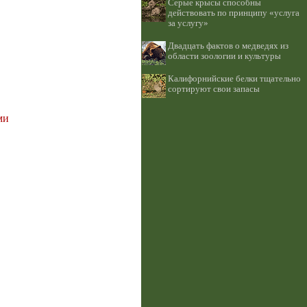
Серые крысы способны
действовать по принципу «услуга
за услугу»
Двадцать фактов о медведях из
области зоологии и культуры
Калифорнийские белки тщательно
сортируют свои запасы
ми