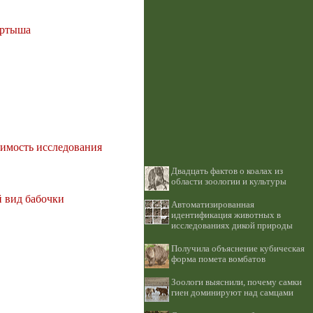
Иртыша
имость исследования
Двадцать фактов о коалах из
области зоологии и культуры
 вид бабочки
Автоматизированная
идентификация животных в
исследованиях дикой природы
Получила объяснение кубическая
форма помета вомбатов
Зоологи выяснили, почему самки
гиен доминируют над самцами