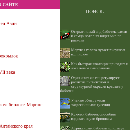
О САЙТЕ
ПОИСК:
ней Азии
Открыт новый вид бабочек, самки
и самцы которых видят мир по-
разному
Мертвая голова пугает рисунком
и... писком
рокрылок
Как быстрая эволюция приводит к
локальным вымираниям
II века
Один и тот же ген регулирует
развитие пигментной и
структурной окраски крыльев у
бабочек
Ученые обнаружили
ском биологе Марине
«агрессивных» гусениц
Куколки бабочек способны
издавать звуки брюшком
Алтайского края
Африканская бабочка использует