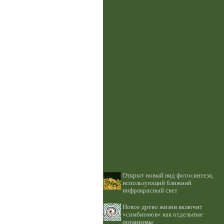
Открыт новый вид фотосинтеза,
использующий ближний
инфракрасный свет
Новое древо жизни включит
«симбиомов» как отдельные
организмы