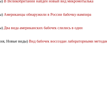
ды)
В Великобритании найден новый вид микромотылька
ды)
Американцы обнаружили в России бабочку-вампира
ды)
Два вида американских бабочек слились в один
ния, Новые виды)
Вид бабочек воссоздан лабораторными метода