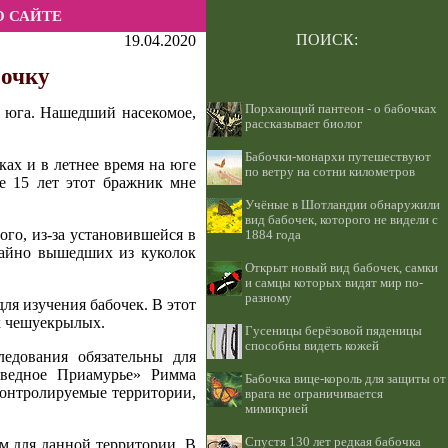
О САЙТЕ
ПОИСК:
19.04.2020
бочку
Порхающий пантеон - о бабочках
с юга. Нашедший насекомое,
рассказывает биолог
Бабочки-монархи путешествуют
ках и в летнее время на юге
по ветру на сотни километров
е 15 лет этот бражник мне
Учёные в Шотландии обнаружили
вид бабочек, которого не видели с
ого, из-за установившейся в
1884 года
чайно вышедших из куколок
Открыт новый вид бабочек, самки
и самцы которых видят мир по-
разному
ля изучения бабочек. В этот
х чешуекрылых.
Гусеницы берёзовой пяденицы
способны видеть кожей
ледования обязательны для
оведное Приамурье» Римма
Бабочка вице-король для защиты от
контролируемые территории,
врага не ограничивается
мимикрией
Спустя 130 лет редкая бабочка
м для данной территории. В