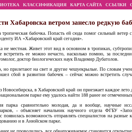
ЛИОТЕКА
КЛАССИФИКАЦИЯ
КАРТА САЙТА
ССЫЛКИ
сти Хабаровска ветром занесло редкую ба
 тропическая бабочка. Попасть ей сюда помог сильный ветер 
онденту ИА «Хабаровский край сегодня».
 не местная. Живет этот вид в основном в тропиках, субтропи
 встретить ее можно нечасто, насколько помню, за последни
энтомолог, доктор биологических наук Владимир Дубатолов.
о, но прилетают на свет и другие чешуекрылые. По словам учен
ошел сбой в развитии бабочек – сейчас можно встретить слу
 Новосибирска, в Хабаровский край он приезжает каждое лето д
национальном парке ему удалось найти 188 ранее не отмеченны
ия парка сравнительно молодая, да и вообще, научные исс
парков, - объясняет начальник научного отдела ФГБУ «Зап
ас появилась возможность отправлять специалистов на разные 
едованию и в Анюйском парке.
анее не проводились, все обнаруживаемое становится открытие