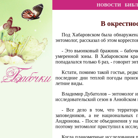
НОВОСТИ
БИБ
В окрестно
Под Хабаровском была обнаружена
энтомолог, рассказал об этом корресп
- Это вьюнковый бражник – бабочка
умеренной зоны. В Хабаровском крае
попадалался только 6 раз, - говорит 
Кстати, помимо такой гостьи, редк
последние дни теплой погоды произ
летние виды.
Владимир Дубатолов – энтомолог из
исследовательский сезон в Анюйском 
- Все дело в том, что территор
заповедников, а не национальных 
Андронова. - После объединения у н
поэтому энтомолог приступил к иссл
Когда планомерные исследования р