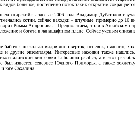
 видов большое, постепенно поток таких открытий сокращается
ьшехехцирский» - здесь с 2006 года Владимир Дубатолов изуча
тмечались сотни, сейчас находки – штучные, примерно до 10 ви
оворит Римма Андронова. – Предполагаем, что и в Анюйском пар
оложение и богата в ландшафтном плане. Сейчас ученым описана
е бабочек несколько видов листоверток, огневок, пядениц, хо
же и другие экземпляры. Интересные находки также нашлись.
хотэ-алинский вид совки Litholomia pacifica, а в этот раз об
е был известен севернее Южного Приморья, а также хохлатку 
 и юге Сахалина.