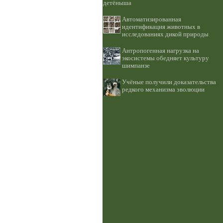
детёныша
Автоматизированная
идентификация животных в
исследованиях дикой природы
Антропогенная нагрузка на
экосистемы обедняет культуру
шимпанзе
Учёные получили доказательства
редкого механизма эволюции