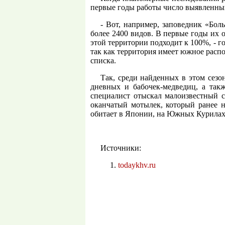
первые годы работы число выявленных
- Вот, например, заповедник «Бол
более 2400 видов. В первые годы их о
этой территории подходит к 100%, - г
так как территория имеет южное расп
списка.
Так, среди найденных в этом сезон
дневных и бабочек-медведиц, а так
специалист отыскал малоизвестный си
оканчатый мотылек, который ранее н
обитает в Японии, на Южных Курилах
Источники:
todaykhv.ru