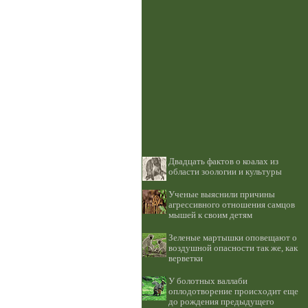
Двадцать фактов о коалах из
области зоологии и культуры
Ученые выяснили причины
агрессивного отношения самцов
мышей к своим детям
Зеленые мартышки оповещают о
воздушной опасности так же, как
верветки
У болотных валлаби
оплодотворение происходит еще
до рождения предыдущего