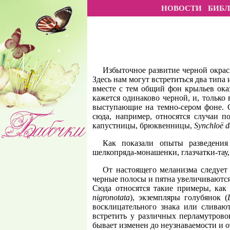
НОВОСТИ
БИБ
Избыточное развитие черной окраск
Здесь нам могут встретиться два типа
вместе с тем общий фон крыльев ока
кажется одинаково черной, и, тольк
выступающие на темно-сером фоне. 
сюда, например, относятся случаи 
капустницы, брюквенницы,
Synchloë d
Как показали опыты разведени
шелкопряда-монашенки, глазчатки-тау
От настоящего меланизма следует
черные полосы и пятна увеличиваются
Сюда относятся такие примеры, как
nigronotata
), экземпляры голубянок (
восклицательного знака или сливаю
встретить у различных перламутрово
бывает изменен до неузнаваемости и о