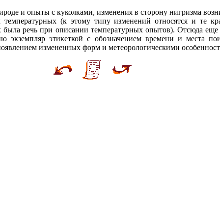
ироде и опыты с куколками, изменения в сторону нигризма воз
 температурных (к этому типу изменений относятся и те кр
х была речь при описании температурных опытов). Отсюда еще 
ю экземпляр этикеткой с обозначением времени и места пои
появлением измененных форм и метеорологическими особенност