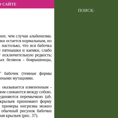
О САЙТЕ
ПОИСК:
ние, чем случаи альбинизма.
ки остается нормальным, но
настолько, что вся бабочка
е пятнышки и каемки, слабо
 исключительную редкость;
ных белянок - боярышницы,
" бабочек (темные формы
енными мутациями.
х оказывается измененным -
зом сливаются между собою.
единяются перемычкою (
ab.
е крыльев принимают форму
ые примеры нигризма можно
х обычный рисунок бабочки
я крыльев (рис. 37).