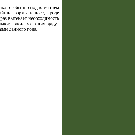
никают обычно под влиянием
айние формы ванесс, вроде
раз вытекает необходимость
мки; такие указания дадут
ями данного года.