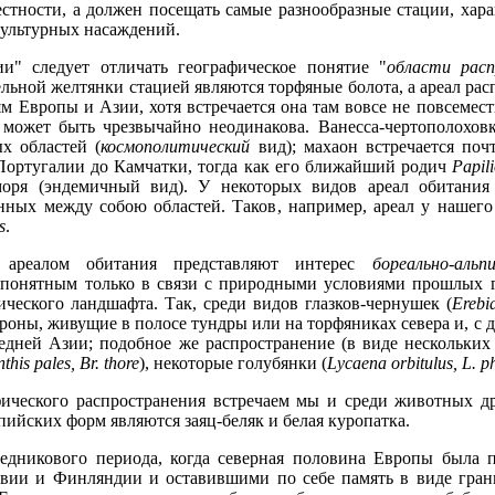
стности, а должен посещать самые разнообразные стации, ха
культурных насаждений.
и" следует отличать географическое понятие "
области расп
льной желтянки стацией являются торфяные болота, а ареал рас
 Европы и Азии, хотя встречается она там вовсе не повсемест
может быть чрезвычайно неодинакова. Ванесса-чертополоховк
х областей (
космополитический
вид); махаон встречается поч
т Португалии до Камчатки, тогда как его ближайший родич
Papil
моря (эндемичный вид). У некоторых видов ареал обитания
анных между собою областей. Таков, например, ареал у нашего
s
.
 ареалом обитания представляют интерес
бореально-альп
 понятным только в связи с природными условиями прошлых г
еского ландшафта. Так, среди видов глазков-чернушек (
Erebi
роны, живущие в полосе тундры или на торфяниках севера и, с д
ней Азии; подобное же распространение (в виде нескольких 
this pales, Br. thore
), некоторые голубянки (
Lycaena orbitulus, L. ph
ического распространения встречаем мы и среди животных др
ийских форм являются заяц-беляк и белая куропатка.
ледникового периода, когда северная половина Европы была 
вии и Финляндии и оставившими по себе память в виде гра