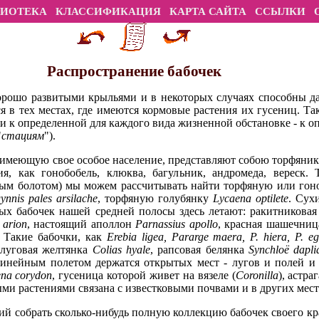
ЛИОТЕКА
КЛАССИФИКАЦИЯ
КАРТА САЙТА
ССЫЛКИ
Распространение бабочек
орошо развитыми крыльями и в некоторых случаях способны д
я в тех местах, где имеются кормовые растения их гусениц. Т
 к определенной для каждого вида жизненной обстановке - к 
"
стациям
").
имеющую свое особое население, представляют собою торфяники
я, как гонобобель, клюква, багульник, андромеда, вереск. 
яным болотом) мы можем рассчитывать найти торфяную или го
ynnis pales arsilache
, торфяную голубянку
Lycaena optilete
. Сух
ых бабочек нашей средней полосы здесь летают: ракитникова
 arion
, настоящий аполлон
Parnassius apollo
, красная шашечни
. Такие бабочки, как
Erebia ligea, Pararge maera, P. hiera, P. eg
 луговая желтянка
Colias hyale
, рапсовая белянка
Synchloë dapli
нейным полетом держатся открытых мест - лугов и полей и 
na corydon
, гусеница которой живет на вязеле (
Coronilla
), астраг
ыми растениями связана с известковыми почвами и в других места
й собрать сколько-нибудь полную коллекцию бабочек своего кр