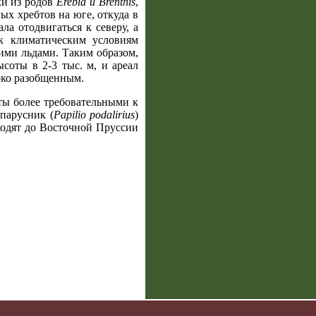
ки из родов
Erebia и Brenthis
,
х хребтов на юге, откуда в
ла отодвигаться к северу, а
 к климатическим условиям
ими льдами. Таким образом,
соты в 2-3 тыс. м, и ареал
око разобщенным.
ты более требовательными к
парусник (
Papilio podalirius
)
ходят до Восточной Пруссии