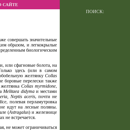
О САЙТЕ
ПОИСК:
аже совершать значительные
аким образом, и легкокрылые
определенным биологическим
, или сфагновые болота, на
Только здесь (или в самом
нобобельную желтянку
Collas
ие боровые перелески также
я желтянка
Colias myrmidone
,
ца
Melitaea didyma
и местами
eria, Neptis aceris
, почти не
dice
, полевая перламутровка
не идут на лесные поляны.
але (
Astragalus
) и железнице
х не встречается.
ая, не может ограничиваться