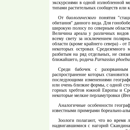
экскурсиями в одной излюбленной ме
типами растительных сообществ или 
От
биологического
понятия "стаци
обитания" данного вида. Для гонобобе
широкую полосу по северным областям
Величина ареала у различных видов 
всему свету за исключением полярны
области (кроме крайнего севера) - о
некоторых островах Средиземного 
разбитым на ряд отдельных, не связ
ближайшего, родича
Parnassius phoebu
Среди бабочек с разорванным
распространение которых становится
последующими изменениями географич
или очень близкие формы, с одной сто
горных хребтов южной Европы и Сред
некоторые мелкие перламутровки (
Bren
Аналогичные особенности географ
известными примерами бореально-альп
Зоологи полагают, что во время 
надвигавшимися с нагорий Скандина