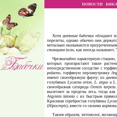
НОВОСТИ
БИБ
Хотя дневные бабочки обладают х
перелеты, однако обычно они держатс
мотыльки оказываются приуроченными
станциям
(или, как иногда называют, 
Чрезвычайно характерную стацию, 
которых произрастают такие растени
непосредственном соседстве с торф
palaeno
, торфяную перламутровку
Arg
имеют своеобразную фауну; из дневн
голубянки
Lycaena orion, L. argus и L.
своеобразная сатирида
Oeneis tarpeia
вылетают за пределы леса, тогда как
Argynnis latonia
с их быстрым прямоли
Красивая серебристая голубянка
Lycae
(
Hipocrepis
), вместе со своими кормов
Таким образом, энтомолог, желающи