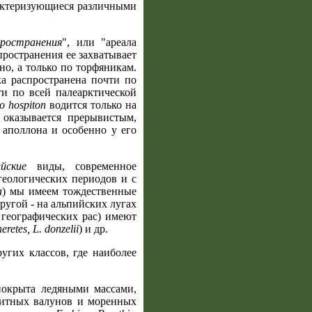
рактеризующиеся различными
ространения
", или "ареала
пространения ее захватывает
но, а только по торфяникам.
а распространена почти по
ти по всей палеарктической
io hospiton
водится только на
 оказывается прерывистым,
 аполлона и особенно у его
ийские
виды, современное
еологических периодов и с
a
) мы имеем тождественные
ругой - на альпийских лугах
географических рас) имеют
eretes, L. donzelii
) и др.
угих классов, где наиболее
покрыта ледяными массами,
нитных валунов и моренных