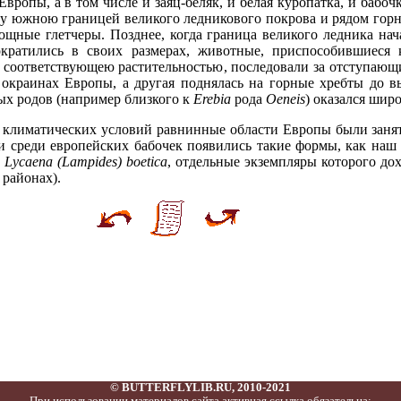
вропы, а в том числе и заяц-беляк, и белая куропатка, и бабоч
у южною границей великого ледникового покрова и рядом горны
щные глетчеры. Позднее, когда граница великого ледника нача
ократились в своих размерах, животные, приспособившиеся
с соответствующею растительностью, последовали за отступающ
 окраинах Европы, а другая поднялась на горные хребты до вы
ых родов (например близкого к
Erebia
рода
Oeneis
) оказался шир
м климатических условий равнинные области Европы были заня
и среди европейских бабочек появились такие формы, как наш 
д
Lycaena (Lampides) boetica
, отдельные экземпляры которого до
 районах).
© BUTTERFLYLIB.RU, 2010-2021