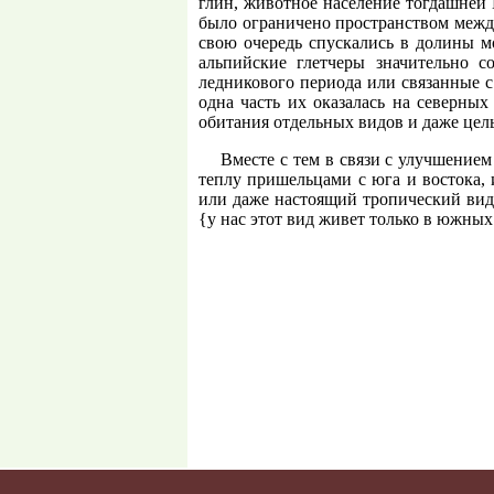
глин, животное население тогдашней Е
было ограничено пространством межд
свою очередь спускались в долины мо
альпийские глетчеры значительно с
ледникового периода или связанные 
одна часть их оказалась на северных
обитания отдельных видов и даже цел
Вместе с тем в связи с улучшение
теплу пришельцами с юга и востока, 
или даже настоящий тропический ви
{у нас этот вид живет только в южных